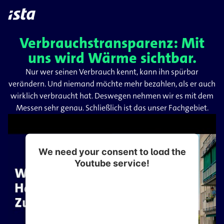
Verbrauchstransparenz: Mit
uns wird Wärme sichtbar.
Nur wer seinen Verbrauch kennt, kann ihn spürbar
verändern. Und niemand möchte mehr bezahlen, als er auch
wirklich verbraucht hat. Deswegen nehmen wir es mit dem
Messen sehr genau. Schließlich ist das unser Fachgebiet.
We need your consent to load the
Youtube service!
This content is not permitted to load due to
trackers that are not disclosed to the visitor.
The website owner needs to setup the site
with their CMP to add this content to the list
of technologies used.