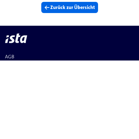
<- Zurück zur Übersicht
AGB
Datenschutz
Widerruf
Impressum
Compliance
Infos Art. 3 Abs. 2 Data Act