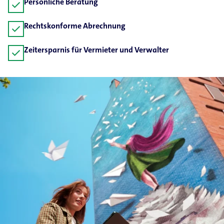
Persönliche Beratung
check
Rechtskonforme Abrechnung
check
Zeitersparnis für Vermieter und Verwalter
check