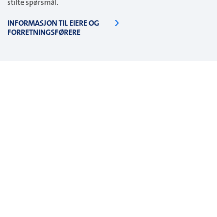
stilte spørsmål.
INFORMASJON TIL EIERE OG
FORRETNINGSFØRERE
Styret
For medlemmer i styret har vi samlet
relevant informasjon og lenker her.
Blant annet informasjon om
lovgivning, fordelingsregnskap,
lekkasjekontroll og tjenester som gir
økt trygghet og velvære.
INFORMASJON TIL STYRET