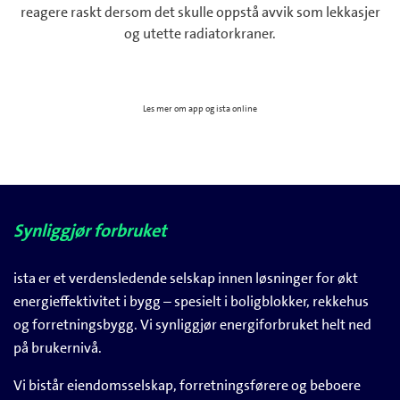
reagere raskt dersom det skulle oppstå avvik som lekkasjer
og utette radiatorkraner.
Les mer om app og ista online
Synliggjør forbruket
ista er et verdensledende selskap innen løsninger for økt
energieffektivitet i bygg – spesielt i boligblokker, rekkehus
og forretningsbygg. Vi synliggjør energiforbruket helt ned
på brukernivå.
Vi bistår eiendomsselskap, forretningsførere og beboere