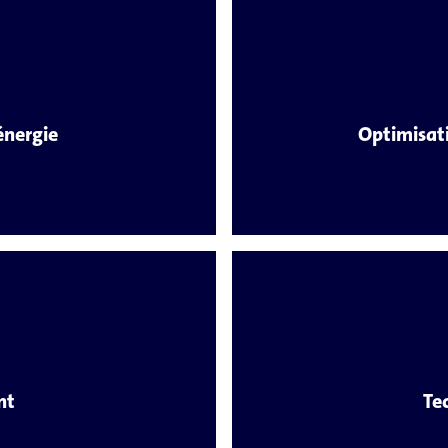
énergie
Optimisati
nt
Te