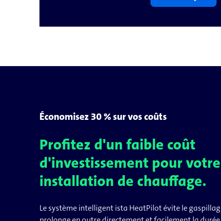
Économisez 30 % sur vos coûts
Profitez d'un faible coût
d'investissement pour votre
installation de chauffage.
Le système intelligent ista HeatPilot évite le gaspillag
prolonge en outre directement et facilement la durée 