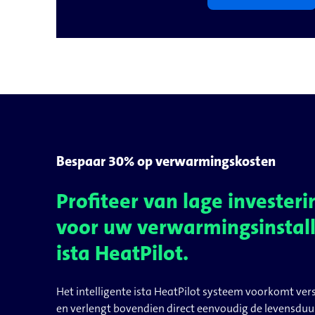
Bespaar 30% op verwarmingskosten
Profiteer van lage invester
voor uw verwarmingsinstall
ista HeatPilot.
Het intelligente ista HeatPilot systeem voorkomt vers
en verlengt bovendien direct eenvoudig de levensdu