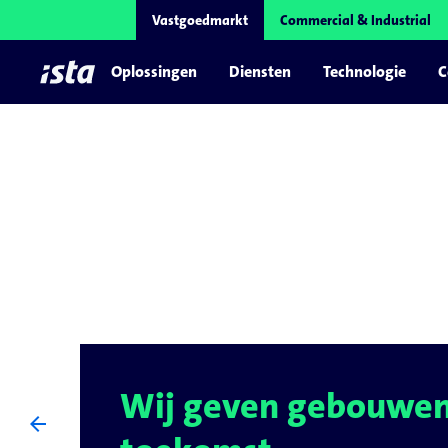
Vastgoedmarkt
Commercial & Industrial
Oplossingen
Diensten
Technologie
C
Volledig ontzorgd
Duurzaam beheer st
arrow_back