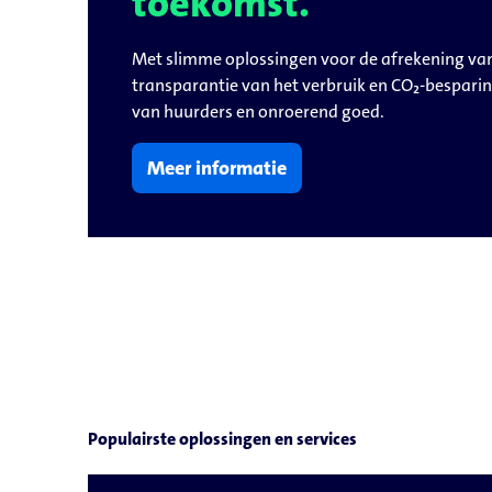
belangrijker.
Volledige ontzorging in beheer, klantcontact en
financiële processen. istaDES staat voor vakku
(duurzame) energie-installatie.
Meer informatie
Populairste oplossingen en services