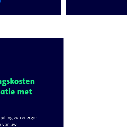
ingskosten
atie met
pilling van energie
ur van uw