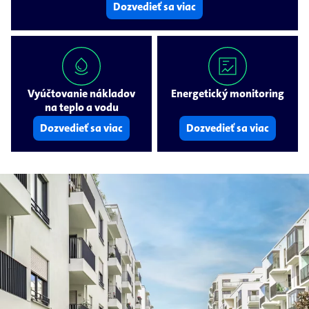
Dozvedieť sa viac
Vyúčtovanie nákladov
Energetický monitoring
na teplo a vodu
Dozvedieť sa viac
Dozvedieť sa viac