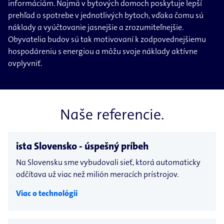
informáciám. Najmä v bytových domoch poskytuje lepší
prehľad o spotrebe v jednotlivých bytoch, vďaka čomu sú
náklady a vyúčtovanie jasnejšie a zrozumiteľnejšie.
Obyvatelia budov sú tak motivovaní k zodpovednejšiemu
hospodáreniu s energiou a môžu svoje náklady aktívne
ovplyvniť.
Naše referencie.
ista Slovensko - úspešný príbeh
Na Slovensku sme vybudovali sieť, ktorá automaticky
odčítava už viac než milión meracích prístrojov.
Viac o technológii