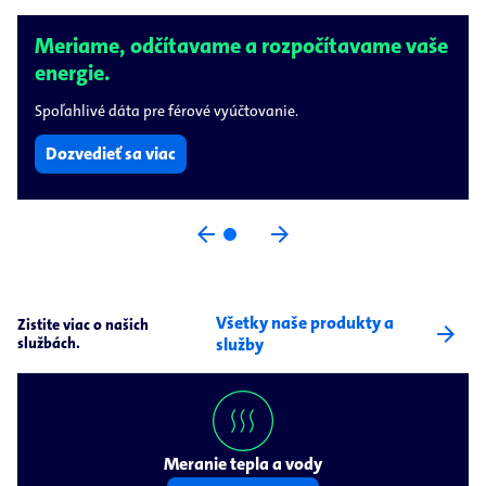
Budovy s pridanou hodnotou.
Smart riešenia pre transparentnosť spotreby a úsporu CO₂
vám uľahčia cestu k vaším cieľom.
Dozvedieť sa viac
arrow_back
arrow_forward
Všetky naše produkty a
Zistite viac o našich
arrow_forward
službách.
služby
Meranie tepla a vody