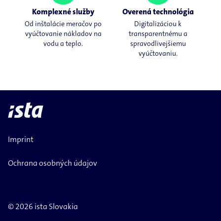
Komplexné služby
Overená technológia
Od inštalácie meračov po
Digitalizáciou k
vyúčtovanie nákladov na
transparentnému a
vodu a teplo.
spravodlivejšiemu
vyúčtovaniu.
Imprint
Ochrana osobných údajov
© 2026 ista Slovakia