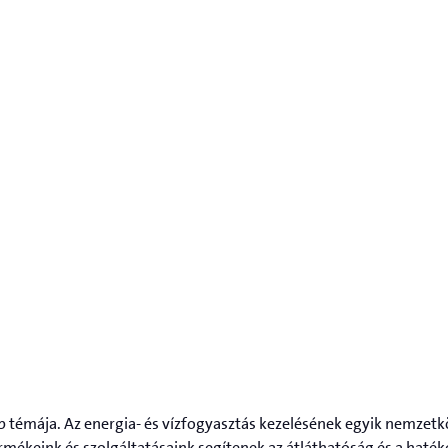
 témája. Az energia- és vízfogyasztás kezelésének egyik nemzetk
 Termékeink és szolgáltatásaink segítenek az átláthatóság és a hat