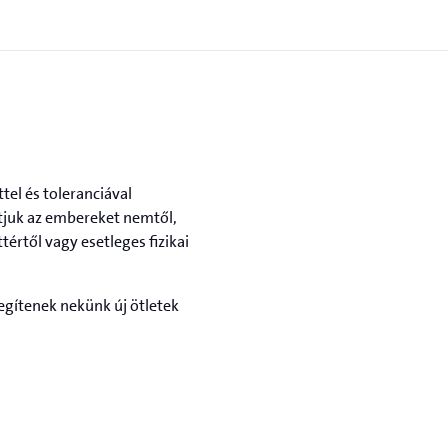
tel és toleranciával
látjuk az embereket nemtől,
ttértől vagy esetleges fizikai
segítenek nekünk új ötletek