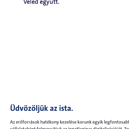
Veled együtt.
Üdvözöljük az ista.
Az erőforrások hatékony kezelése korunk egyik legfontosabb
vállalataként felgyorsítjuk az ingatlanipar digitalizációját.