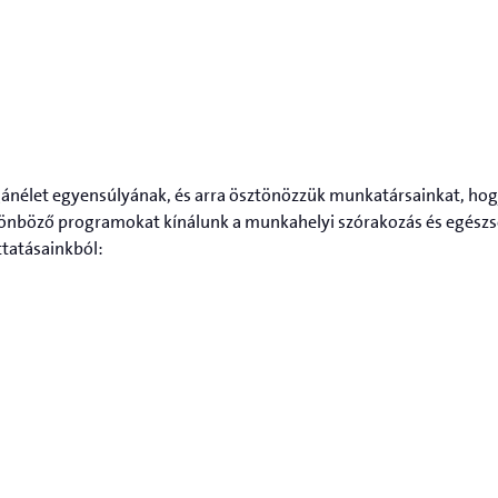
gánélet egyensúlyának, és arra ösztönözzük munkatársainkat, ho
ülönböző programokat kínálunk a munkahelyi szórakozás és egés
ttatásainkból: