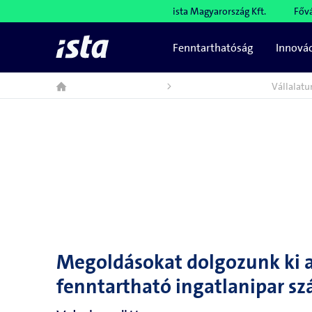
ista Magyarország Kft.
Főv
Fenntarthatóság
Innová
Vállalatu
Megoldásokat dolgozunk ki 
fenntartható ingatlanipar sz