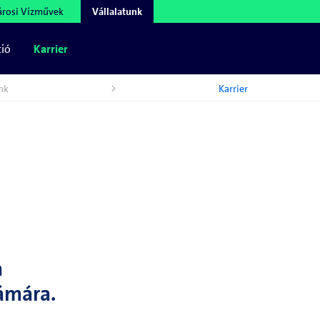
árosi Vízművek
Vállalatunk
ció
Karrier
nk
Karrier
a
ámára.