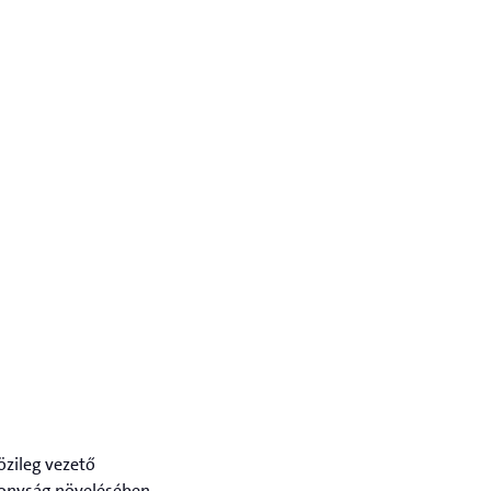
özileg vezető
ékonyság növelésében,