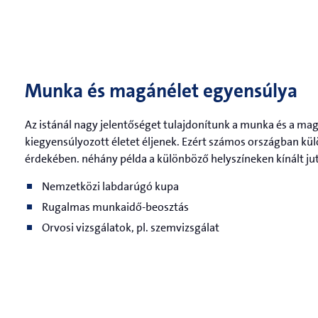
Munka és magánélet egyensúlya
Az istánál nagy jelentőséget tulajdonítunk a munka és a ma
kiegyensúlyozott életet éljenek. Ezért számos országban k
érdekében. néhány példa a különböző helyszíneken kínált ju
Nemzetközi labdarúgó kupa
Rugalmas munkaidő-beosztás
Orvosi vizsgálatok, pl. szemvizsgálat