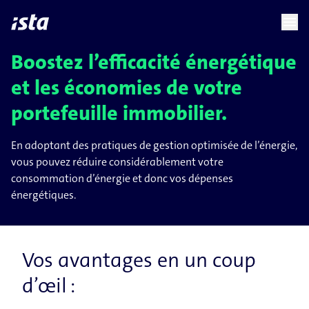
language
menu
chevron_right
chevron_right
FR
Boostez l’efficacité énergétique
et les économies de votre
portefeuille immobilier.
En adoptant des pratiques de gestion optimisée de l’énergie,
vous pouvez réduire considérablement votre
consommation d’énergie et donc vos dépenses
énergétiques.
Vos avantages en un coup
d’œil :