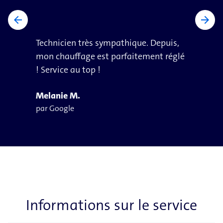
arrow_back
arrow_forward
Technicien très sympathique. Depuis,
mon chauffage est parfaitement réglé
! Service au top !
Melanie M.
par Google
Informations sur le service