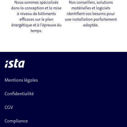
Nous sommes spécialisés
Nos conseillers, solutions
dans la conception et la mise
matérielles et logiciels
à niveau de bâtiments
identifient vos besoins pour
efficaces sur le plan
une installation parfaitement
énergétique et à l'épreuve du
adaptée.
temps.
Mentions légales
Confidentialité
CGV
Compliance