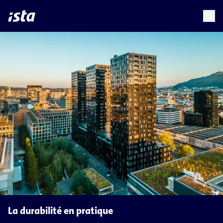
language
menu
chevron_right
chevron_right
FR
La durabilité en pratique