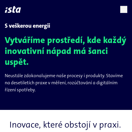
language
menu
chevron_right
S veškerou energii
Vytváříme prostředí, kde každý
inovativní nápad má šanci
uspět.
Neustále zdokonalujeme naše procesy i produkty. Stavíme
na desetiletích praxe v měření, rozúčtování a digitálním
řízení spotřeby.
Inovace, které obstojí v praxi.