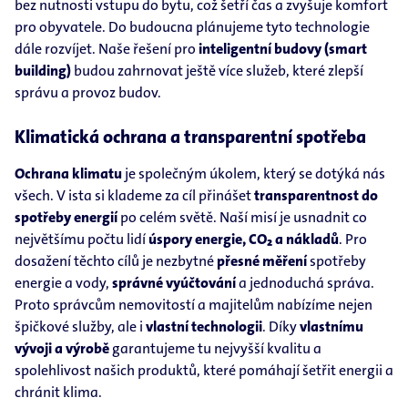
bez nutnosti vstupu do bytu, což šetří čas a zvyšuje komfort
pro obyvatele. Do budoucna plánujeme tyto technologie
dále rozvíjet. Naše řešení pro
inteligentní budovy (smart
building)
budou zahrnovat ještě více služeb, které zlepší
správu a provoz budov.
Klimatická ochrana a transparentní spotřeba
Ochrana klimatu
je společným úkolem, který se dotýká nás
všech. V ista si klademe za cíl přinášet
transparentnost do
spotřeby energií
po celém světě. Naší misí je usnadnit co
největšímu počtu lidí
úspory energie, CO₂ a nákladů
. Pro
dosažení těchto cílů je nezbytné
přesné měření
spotřeby
energie a vody,
správné vyúčtování
a jednoduchá správa.
Proto správcům nemovitostí a majitelům nabízíme nejen
špičkové služby, ale i
vlastní technologii
. Díky
vlastnímu
vývoji a výrobě
garantujeme tu nejvyšší kvalitu a
spolehlivost našich produktů, které pomáhají šetřit energii a
chránit klima.