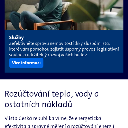
Služby
Zefektivněte správu nemovitostí díky službám ista,
které vám pomohou zajistit úsporný provoz, legislativní
soulad a udržitelný rozvoj vašich budov.
Více informací
Rozúčtování tepla, vody a
ostatních nákladů
V ista Česká republika víme, že energetická
efektivita a správné měření a rozúčtování energií