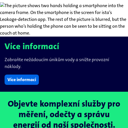
Více informací
Zabraňte nežádoucím únikům vody a snižte provozní
náklady.
Více informací
Objevte komplexní služby pro
měření, odečty a správu
energií od naší společnosti.