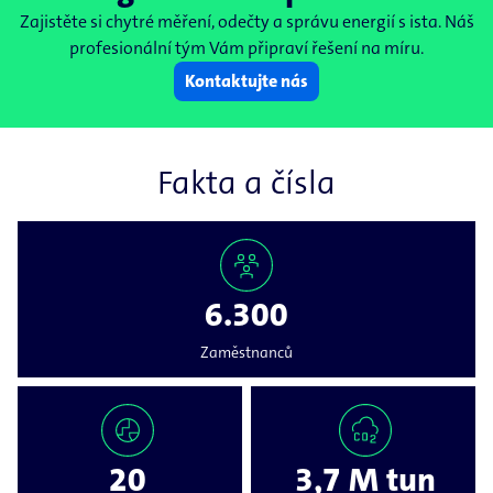
Zajistěte si chytré měření, odečty a správu energií s ista. Náš
profesionální tým Vám připraví řešení na míru.
Kontaktujte nás
Fakta a čísla
6.300
Zaměstnanců
20
3,7 M tun