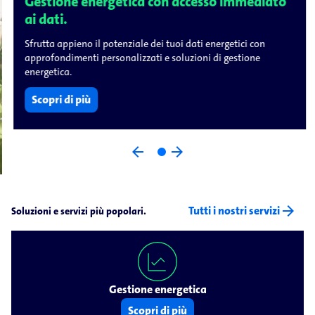
Gestione energetica con accesso immediato
ai dati.
Sfrutta appieno il potenziale dei tuoi dati energetici con
approfondimenti personalizzati e soluzioni di gestione
energetica.
Scopri di più
arrow_back
arrow_forward
arrow_forward
Tutti i nostri servizi
Soluzioni e servizi più popolari.
Gestione energetica
Scopri di più