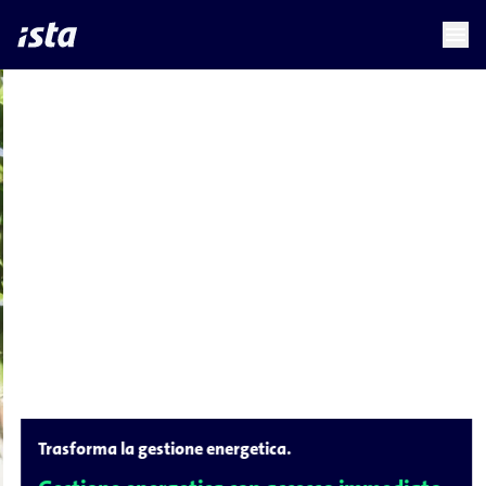
language
menu
chevron_right
Trasforma la gestione energetica.