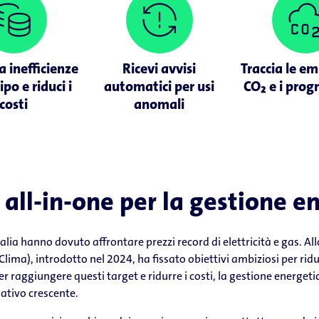
a inefficienze
Ricevi avvisi
Traccia le em
ipo e riduci i
automatici per usi
CO₂ e i prog
costi
anomali
 all-in-one per la gestione e
 Italia hanno dovuto affrontare prezzi record di elettricità e gas. A
 Clima), introdotto nel 2024, ha fissato obiettivi ambiziosi per rid
 Per raggiungere questi target e ridurre i costi, la gestione energe
ativo crescente.