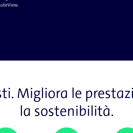
nuteView.
sti. Migliora le prest
la sostenibilità.