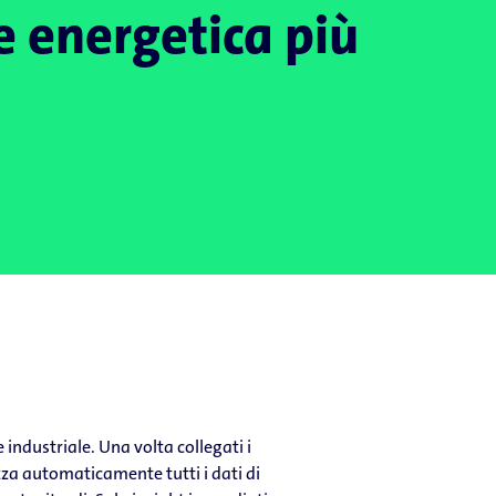
e energetica più
industriale. Una volta collegati i
izza automaticamente tutti i dati di