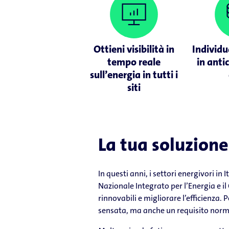
Ottieni visibilità in
Individu
tempo reale
in antic
sull’energia in tutti i
siti
La tua soluzione
In questi anni, i settori energivori in
Nazionale Integrato per l’Energia e il
rinnovabili e migliorare l’efficienza.
sensata, ma anche un requisito norm