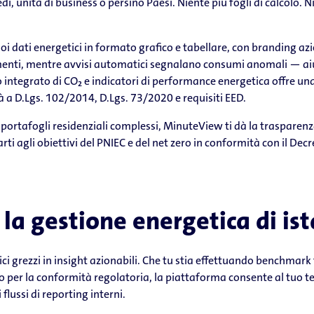
, unità di business o persino Paesi. Niente più fogli di calcolo. N
i dati energetici in formato grafico e tabellare, con branding az
amenti, mentre avvisi automatici segnalano consumi anomali — ai
o integrato di CO₂ e indicatori di performance energetica offre una
 a D.Lgs. 102/2014, D.Lgs. 73/2020 e requisiti EED.
 o portafogli residenziali complessi, MinuteView ti dà la trasparenza
nearti agli obiettivi del PNIEC e del net zero in conformità con il D
 la gestione energetica di ist
 grezzi in insight azionabili. Che tu stia effettuando benchmark tr
o per la conformità regolatoria, la piattaforma consente al tuo te
 flussi di reporting interni.