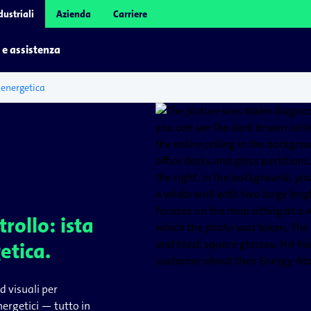
dustriali
Azienda
Carriere
 e assistenza
 energetica
rollo: ista
etica.
d visuali per
nergetici — tutto in