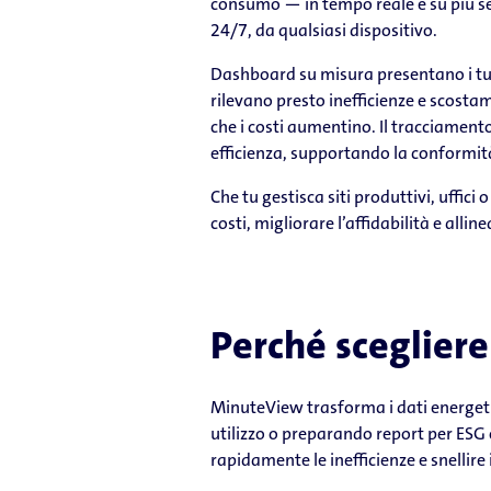
consumo — in tempo reale e su più sedi
24/7, da qualsiasi dispositivo.
Dashboard su misura presentano i tuo
rilevano presto inefficienze e scost
che i costi aumentino. Il tracciament
efficienza, supportando la conformità
Che tu gestisca siti produttivi, uffici
costi, migliorare l’affidabilità e alli
Perché scegliere
MinuteView trasforma i dati energetici
utilizzo o preparando report per ESG 
rapidamente le inefficienze e snellire i