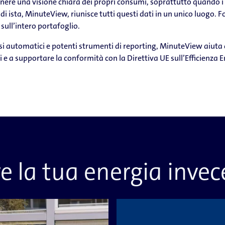
ere una visione chiara dei propri consumi, soprattutto quando i da
di ista, MinuteView, riunisce tutti questi dati in un unico luogo. Fo
 sull’intero portafoglio.
si automatici e potenti strumenti di reporting, MinuteView aiuta 
ici e a supportare la conformità con la Direttiva UE sull’Efficienza E
re la tua energia invec