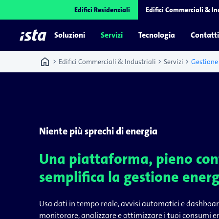
Edifici Residenziali
Edifici Commerciali & In
Soluzioni
Servizi
Tecnologia
Contatti
home
chevron_right
chevron_right
chevron_right
Edifici Commerciali & Industriali
Servizi
Gestione
Niente più sprechi di energia
Una piattaforma, pieno cont
semplifica la gestione energ
Usa dati in tempo reale, avvisi automatici e dashboar
monitorare, analizzare e ottimizzare i tuoi consumi e