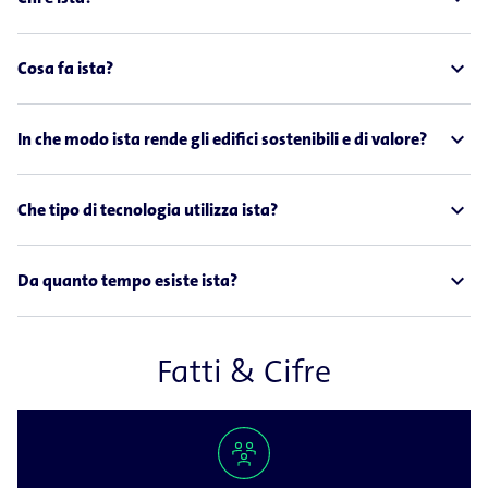
expand_less
Cosa fa ista?
expand_less
In che modo ista rende gli edifici sostenibili e di valore?
expand_less
Che tipo di tecnologia utilizza ista?
expand_less
Da quanto tempo esiste ista?
Fatti & Cifre