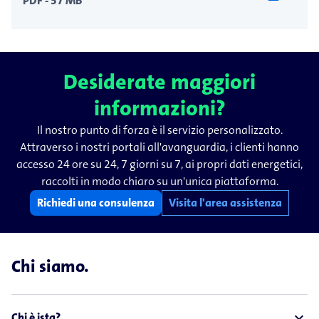
PDF - 37 MB
Desiderate maggiori
informazioni?
Il nostro punto di forza è il servizio personalizzato.
Attraverso i nostri portali all'avanguardia, i clienti hanno
accesso 24 ore su 24, 7 giorni su 7, ai propri dati energetici,
raccolti in modo chiaro su un'unica piattaforma.
Richiedi una consulenza
Visita l'area assistenza
Chi siamo.
expand_less
Chi è ista?