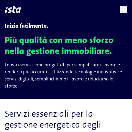
language
menu
chevron_right
Inizia facilmente.
Più qualità con meno sforzo
nella gestione immobiliare.
I nostri servizi sono progettati per semplificare il lavoro e
renderlo più accurato. Utilizzando tecnologie innovative e
servizi digitali, semplifichiamo il lavoro e riduciamo lo
sforzo.
Servizi essenziali per la
gestione energetica degli