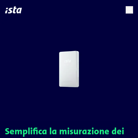
language
menu
chevron_right
Semplifica la misurazione dei