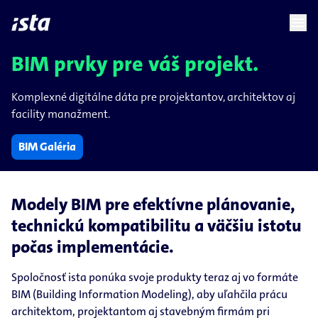
language
menu
chevron_right
BIM prvky pre váš projekt.
Komplexné digitálne dáta pre projektantov, architektov aj
facility manažment.
BIM Galéria
Modely BIM pre efektívne plánovanie,
technickú kompatibilitu a väčšiu istotu
počas implementácie.
Spoločnosť ista ponúka svoje produkty teraz aj vo formáte
BIM (Building Information Modeling), aby uľahčila prácu
architektom, projektantom aj stavebným firmám pri