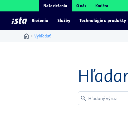
Naše riešenia
O nás
Kariéra
Riešenia
Služby
Technológie a produkty
home
chevron_right
Vyhľadať
Hľadan
Hľadaný výraz
search