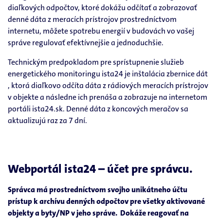
diaľkových odpočtov, ktoré dokážu odčítať a zobrazovať
denné dáta z meracích prístrojov prostredníctvom
internetu, môžete spotrebu energií v budovách vo vašej
správe regulovať efektívnejšie a jednoduchšie.
Technickým predpokladom pre sprístupnenie služieb
energetického monitoringu ista24 je inštalácia zbernice dát
, ktorá diaľkovo odčíta dáta z rádiových meracích prístrojov
v objekte a následne ich prenáša a zobrazuje na internetom
portáli ista24.sk. Denné dáta z koncových meračov sa
aktualizujú raz za 7 dní.
Webportál ista24 – účet pre správcu.
Správca má prostredníctvom svojho unikátneho účtu
prístup k archívu denných odpočtov pre všetky aktivované
objekty a byty/NP v jeho správe. Dokáže reagovať na