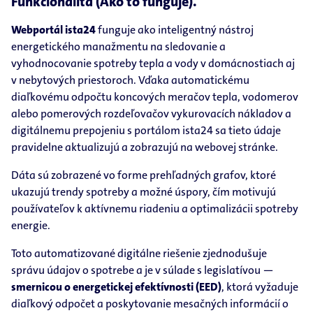
Funkcionalita (Ako to funguje).
Webportál ista24
funguje ako inteligentný nástroj
energetického manažmentu na sledovanie a
vyhodnocovanie spotreby tepla a vody v domácnostiach aj
v nebytových priestoroch. Vďaka automatickému
diaľkovému odpočtu koncových meračov tepla, vodomerov
alebo pomerových rozdeľovačov vykurovacích nákladov a
digitálnemu prepojeniu s portálom ista24 sa tieto údaje
pravidelne aktualizujú a zobrazujú na webovej stránke.
Dáta sú zobrazené vo forme prehľadných grafov, ktoré
ukazujú trendy spotreby a možné úspory, čím motivujú
používateľov k aktívnemu riadeniu a optimalizácii spotreby
energie.
Toto automatizované digitálne riešenie zjednodušuje
správu údajov o spotrebe a je v súlade s legislatívou —
smernicou o energetickej efektívnosti (EED)
, ktorá vyžaduje
diaľkový odpočet a poskytovanie mesačných informácií o