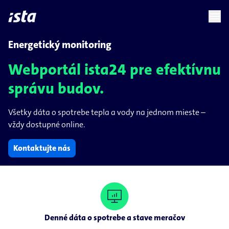
language
menu
chevron_right
Energetický monitoring
Webportál ista24 pre efektívnu
správu budov.
Všetky dáta o spotrebe tepla a vody na jednom mieste –
vždy dostupné online.
Kontaktujte nás
Denné dáta o spotrebe a stave meračov