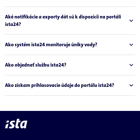
Aké notifikácie a exporty dát sú k dispozícii na portáli
expand_less
ista24?
expand_less
Ako systém ista24 monitoruje úniky vody?
expand_less
Ako objednať službu ista24?
expand_less
Ako získam prihlasovacie údaje do portálu ista24?