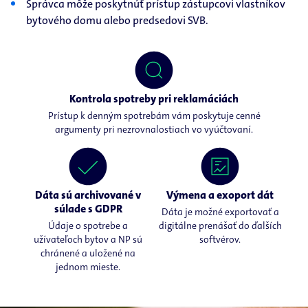
Správca môže poskytnúť prístup zástupcovi vlastníkov
bytového domu alebo predsedovi SVB.
Kontrola spotreby pri reklamáciách
Prístup k denným spotrebám vám poskytuje cenné
argumenty pri nezrovnalostiach vo vyúčtovaní.
Dáta sú archivované v
Výmena a exoport dát
súlade s GDPR
Dáta je možné exportovať a
Údaje o spotrebe a
digitálne prenášať do ďalších
užívateľoch bytov a NP sú
softvérov.
chránené a uložené na
jednom mieste.