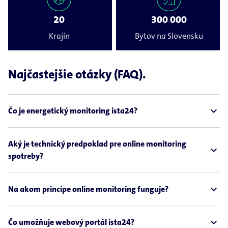
20
300 000
Krajín
Bytov na Slovensku
Najčastejšie otázky (FAQ).
expand_less
Čo je energetický monitoring ista24?
Aký je technický predpoklad pre online monitoring
expand_less
spotreby?
expand_less
Na akom princípe online monitoring funguje?
expand_less
Čo umožňuje webový portál ista24?