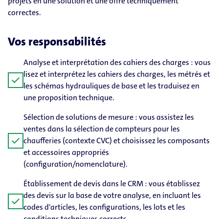
projets en une solution et une offre techniquement
correctes.
Vos responsabilités
Analyse et interprétation des cahiers des charges : vous
lisez et interprétez les cahiers des charges, les métrés et
check
les schémas hydrauliques de base et les traduisez en
une proposition technique.
Sélection de solutions de mesure : vous assistez les
ventes dans la sélection de compteurs pour les
check
chaufferies (contexte CVC) et choisissez les composants
et accessoires appropriés
(configuration/nomenclature).
Établissement de devis dans le CRM : vous établissez
des devis sur la base de votre analyse, en incluant les
check
codes d'articles, les configurations, les lots et les
conditions techniques corrects.