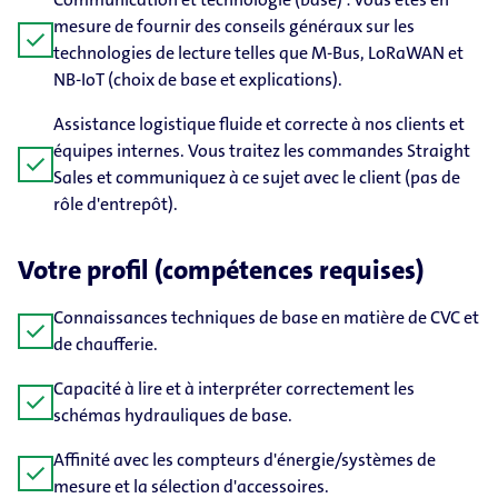
mesure de fournir des conseils généraux sur les
check
technologies de lecture telles que M-Bus, LoRaWAN et
NB-IoT (choix de base et explications).
Assistance logistique fluide et correcte à nos clients et
équipes internes. Vous traitez les commandes Straight
check
Sales et communiquez à ce sujet avec le client (pas de
rôle d'entrepôt).
Votre profil (compétences requises)
Connaissances techniques de base en matière de CVC et
check
de chaufferie.
Capacité à lire et à interpréter correctement les
check
schémas hydrauliques de base.
Affinité avec les compteurs d'énergie/systèmes de
check
mesure et la sélection d'accessoires.