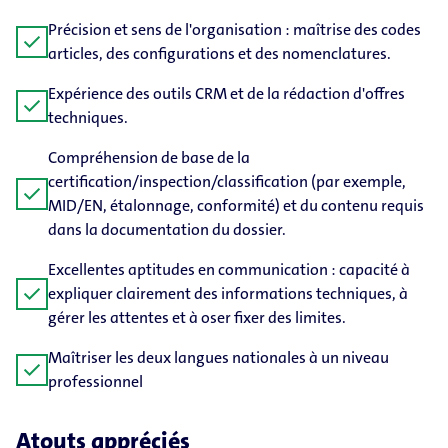
Précision et sens de l'organisation : maîtrise des codes
check
articles, des configurations et des nomenclatures.
Expérience des outils CRM et de la rédaction d'offres
check
techniques.
Compréhension de base de la
certification/inspection/classification (par exemple,
check
MID/EN, étalonnage, conformité) et du contenu requis
dans la documentation du dossier.
Excellentes aptitudes en communication : capacité à
check
expliquer clairement des informations techniques, à
gérer les attentes et à oser fixer des limites.
Maîtriser les deux langues nationales à un niveau
check
professionnel
Atouts appréciés