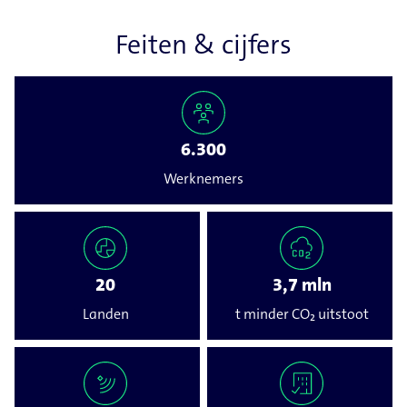
Feiten & cijfers
6.300
Werknemers
20
3,7 mln
Landen
t minder CO₂ uitstoot