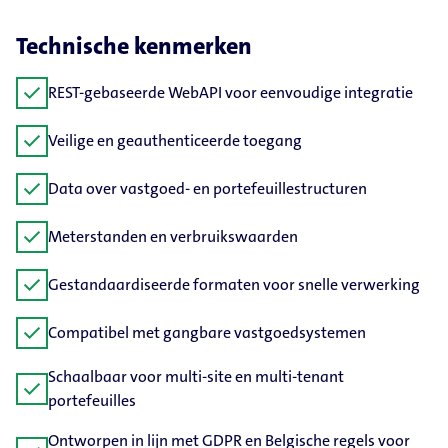
Technische kenmerken
check
REST-gebaseerde WebAPI voor eenvoudige integratie
check
Veilige en geauthenticeerde toegang
check
Data over vastgoed- en portefeuillestructuren
check
Meterstanden en verbruikswaarden
check
Gestandaardiseerde formaten voor snelle verwerking
check
Compatibel met gangbare vastgoedsystemen
Schaalbaar voor multi-site en multi-tenant
check
portefeuilles
Ontworpen in lijn met GDPR en Belgische regels voor