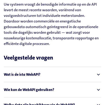
Uw systeem vraagt de benodigde informatie op en de API
levert de meest recente waarden, variërend van
vastgoedstructuren tot individuele meterstanden.
Daardoor worden commerciële en energetische
gebouwdata automatisch geïntegreerd in de operationele
tools die dagelijks worden gebruikt — wat zorgt voor
nauwkeurige kostenallocatie, transparante rapportage en
efficiënte digitale processen.
Veelgestelde vragen
expand_less
Wat is de ista WebAPI?
expand_less
Wie kan de WebAPI gebruiken?
Welke data zijn beschikbaar via de WebAPI?