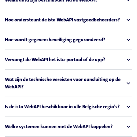
expand_less
expand_less
Hoe ondersteunt de ista WebAPI vastgoedbeheerders?
expand_less
Hoe wordt gegevensbeveiliging gegarandeerd?
expand_less
Vervangt de WebAPI het ista-portaal of de app?
Wat zijn de technische vereisten voor aansluiting op de
expand_less
WebAPI?
expand_less
Is de ista WebAPI beschikbaar in alle Belgische regio’s?
expand_less
Welke systemen kunnen met de WebAPI koppelen?