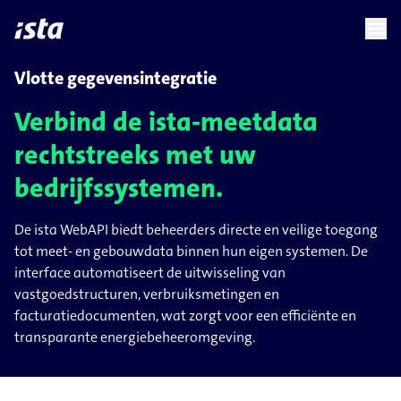
language
menu
chevron_right
chevron_right
NL
Vlotte gegevensintegratie
Verbind de ista-meetdata
rechtstreeks met uw
bedrijfssystemen.
De ista WebAPI biedt beheerders directe en veilige toegang
tot meet- en gebouwdata binnen hun eigen systemen. De
interface automatiseert de uitwisseling van
vastgoedstructuren, verbruiksmetingen en
facturatiedocumenten, wat zorgt voor een efficiënte en
transparante energiebeheeromgeving.