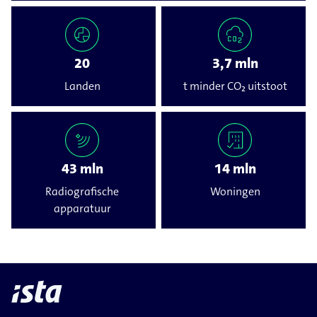
20
3,7 mln
Landen
t minder CO₂ uitstoot
43 mln
14 mln
Radiografische
Woningen
apparatuur