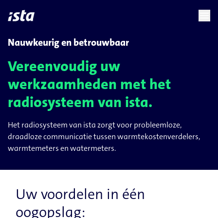
language
menu
chevron_right
chevron_right
NL
Nauwkeurig en betrouwbaar
Vereenvoudig uw
werkzaamheden met het
radiosysteem van ista.
Het radiosysteem van ista zorgt voor probleemloze,
draadloze communicatie tussen warmtekostenverdelers,
warmtemeters en watermeters.
Uw voordelen in één
oogopslag: