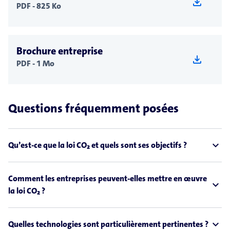
download
PDF - 825 Ko
Brochure entreprise
download
PDF - 1 Mo
Questions fréquemment posées
expand_less
Qu’est-ce que la loi CO₂ et quels sont ses objectifs ?
Comment les entreprises peuvent-elles mettre en œuvre
expand_less
la loi CO₂ ?
expand_less
Quelles technologies sont particulièrement pertinentes ?