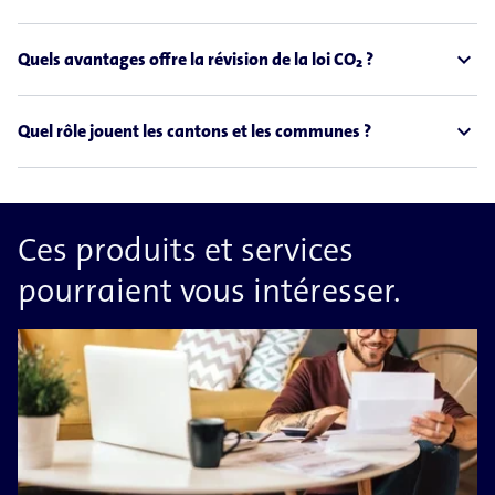
expand_less
Quels avantages offre la révision de la loi CO₂ ?
expand_less
Quel rôle jouent les cantons et les communes ?
Ces produits et services
pourraient vous intéresser.