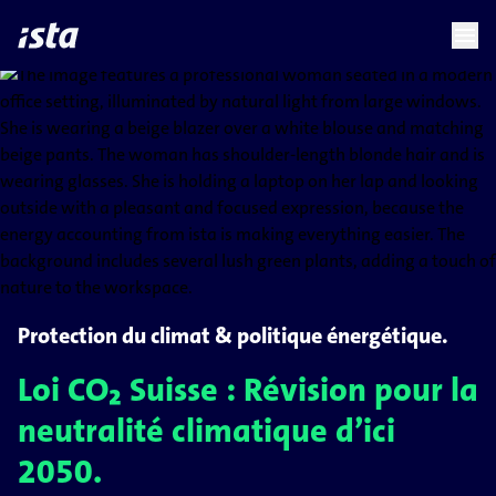
language
menu
chevron_right
chevron_right
FR
Protection du climat & politique énergétique.
Loi CO₂ Suisse : Révision pour la
neutralité climatique d’ici
2050.