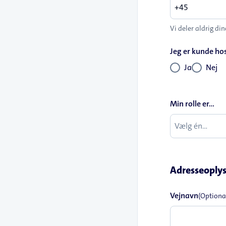
Vi deler aldrig di
Jeg er kunde hos
Ja
Nej
Min rolle er...
Adresseoply
Vejnavn
(Optiona