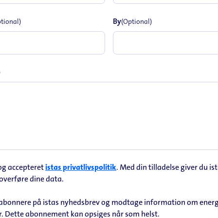
By
tional)
(Optional)
)
 og accepteret
istas privatlivspolitik
. Med din tilladelse giver du ista
overføre dine data.
e abonnere på istas nyhedsbrev og modtage information om energ
r. Dette abonnement kan opsiges når som helst.