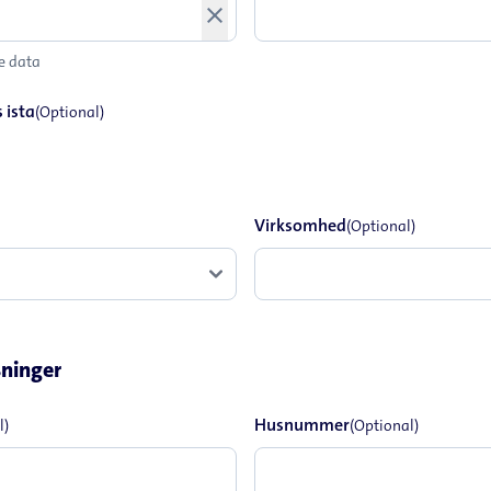
close
ne data
 ista
(Optional)
Virksomhed
(Optional)
sninger
Husnummer
l)
(Optional)