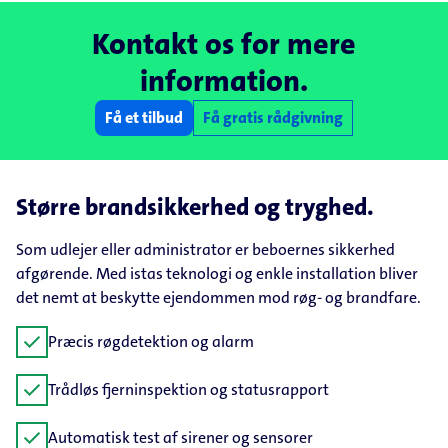
Kontakt os for mere
information.
Få et tilbud
Få gratis rådgivning
Større brandsikkerhed og tryghed.
Som udlejer eller administrator er beboernes sikkerhed
afgørende. Med istas teknologi og enkle installation bliver
det nemt at beskytte ejendommen mod røg- og brandfare.
check
Præcis røgdetektion og alarm
check
Trådløs fjerninspektion og statusrapport
check
Automatisk test af sirener og sensorer