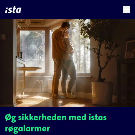
language
menu
chevron_right
Øg sikkerheden med istas
røgalarmer