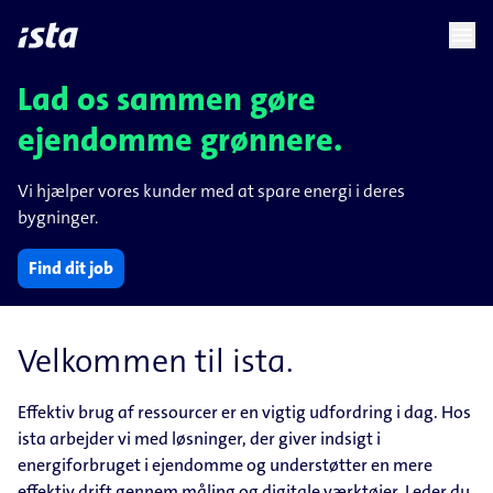
language
menu
chevron_right
Lad os sammen gøre
ejendomme grønnere.
Vi hjælper vores kunder med at spare energi i deres
bygninger.
Find dit job
Velkommen til ista.
Effektiv brug af ressourcer er en vigtig udfordring i dag. Hos
ista arbejder vi med løsninger, der giver indsigt i
energiforbruget i ejendomme og understøtter en mere
effektiv drift gennem måling og digitale værktøjer. Leder du