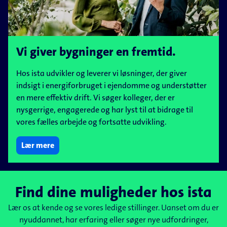
Vi giver bygninger en fremtid.
Hos ista udvikler og leverer vi løsninger, der giver
indsigt i energiforbruget i ejendomme og understøtter
en mere effektiv drift. Vi søger kolleger, der er
nysgerrige, engagerede og har lyst til at bidrage til
vores fælles arbejde og fortsatte udvikling.
Lær mere
Find dine muligheder hos ista
Lær os at kende og se vores ledige stillinger. Uanset om du er
nyuddannet, har erfaring eller søger nye udfordringer,