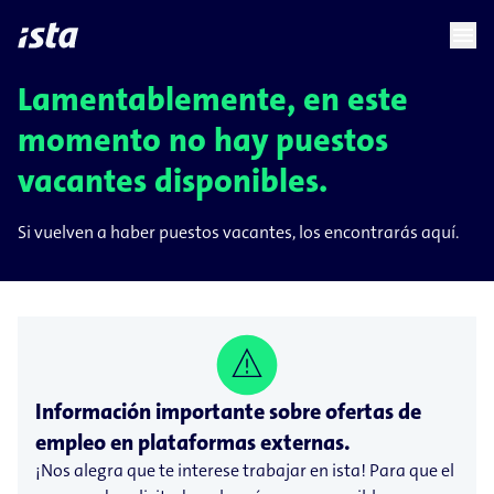
language
menu
chevron_right
Lamentablemente, en este
momento no hay puestos
vacantes disponibles.
Si vuelven a haber puestos vacantes, los encontrarás aquí.
Información importante sobre ofertas de
empleo en plataformas externas.
¡Nos alegra que te interese trabajar en ista! Para que el