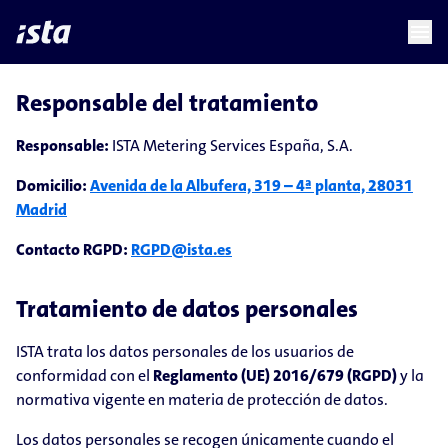
language
menu
chevron_right
Responsable del tratamiento
Responsable:
ISTA Metering Services España, S.A.
Domicilio:
Avenida de la Albufera, 319 – 4ª planta, 28031
Madrid
Contacto RGPD:
RGPD@ista.es
Tratamiento de datos personales
ISTA trata los datos personales de los usuarios de
conformidad con el
Reglamento (UE) 2016/679 (RGPD)
y la
normativa vigente en materia de protección de datos.
Los datos personales se recogen únicamente cuando el