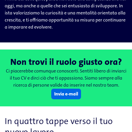
oggi, ma anche a quelle che sei entusiasta di sviluppare. In
ista valorizziamo la curiosità e una mentalità orientata alla
crescita, e ti offriamo opportunità su misura per continuare
a imparare ed evolvere.
Non trovi il ruolo giusto ora?
Ci piacerebbe comunque conoscerti. Sentiti libero di inviarci
il tuo CV e dirci ciò che ti appassiona. Siamo sempre alla
ricerca di persone valide da inserire nel nostro team.
Invia e-mail
In quattro tappe verso il tuo