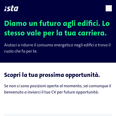
language
menu
chevron_right
Diamo un futuro agli edifici. Lo
stesso vale per la tua carriera.
Aiutaci a ridurre il consumo energetico negli edifici e trova il
ruolo che fa per te.
Scopri la tua prossima opportunità.
Se non ci sono posizioni aperte al momento, sei comunque il
benvenuto a inviarci il tuo CV per future opportunità.