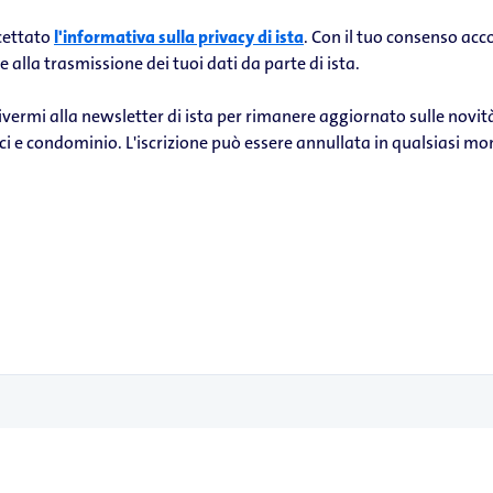
cettato
l'informativa sulla privacy di ista
. Con il tuo consenso acc
 alla trasmissione dei tuoi dati da parte di ista.
ivermi alla newsletter di ista per rimanere aggiornato sulle novit
ici e condominio. L'iscrizione può essere annullata in qualsiasi m