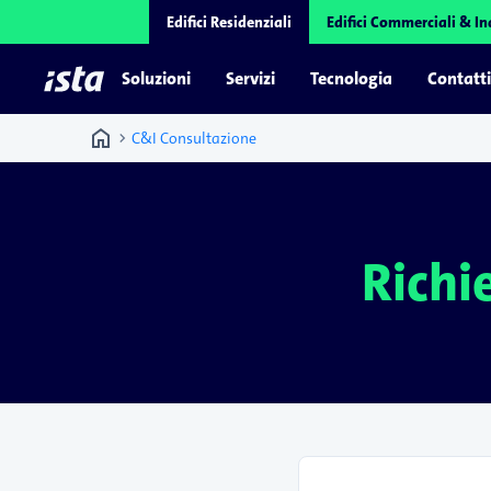
Edifici Residenziali
Edifici Commerciali & In
Soluzioni
Servizi
Tecnologia
Contatti
home
chevron_right
C&I Consultazione
Richi