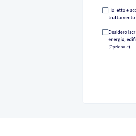
Ho letto e ac
trattamento e
Desidero iscr
energia, edif
(Opzionale)