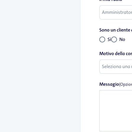
Sono un cliente d
Sì
No
Motivo della co
Messagio
(Opzio