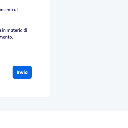
onsenti al
à in materia di
omento.
Invia