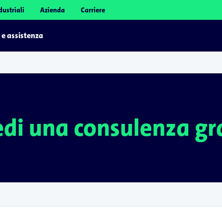
dustriali
Azienda
Carriere
 e assistenza
edi una consulenza gr