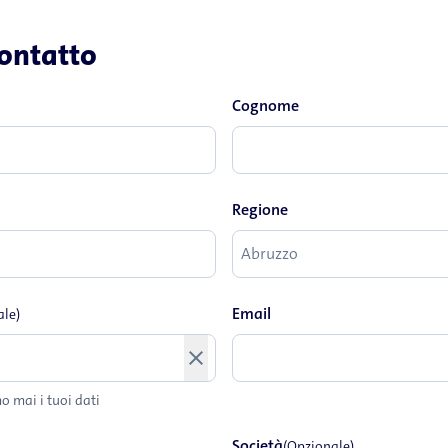
contatto
Cognome
Regione
Email
ale)
close
 mai i tuoi dati
Società
(Opzionale)