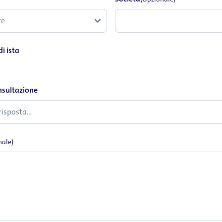
i ista
nsultazione
nale)