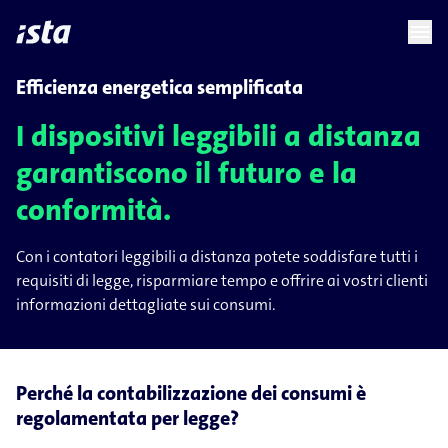
language
menu
chevron_right
Efficienza energetica semplificata
I dispositivi leggibili a distanza
garantiscono il futuro e la
conformità.
Con i contatori leggibili a distanza potete soddisfare tutti i
requisiti di legge, risparmiare tempo e offrire ai vostri clienti
informazioni dettagliate sui consumi.
Perché la contabilizzazione dei consumi è
regolamentata per legge?