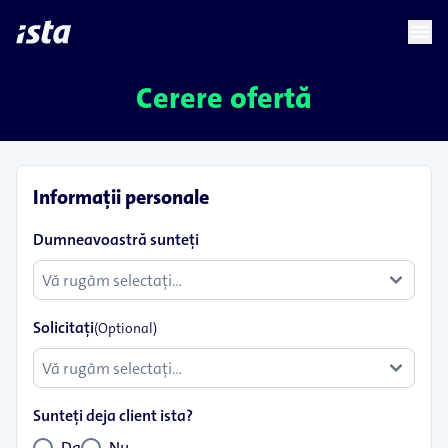
language
menu
chevron_right
Cerere ofertă
Informaţii personale
Dumneavoastră sunteţi
Solicitaţi
(Optional)
Sunteţi deja client ista?
Da
Nu