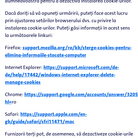
dumneavoastră pentru a dezactiva instalarea cookie-urilor.
Dacă doriți să vă opuneți urmăririi, puteți face acest lucru
prin ajustarea setărilor browserului dvs. cu privire la
instalarea cookie-urilor. Puteți găsi informații în acest sens
la următoarele linkuri:
Firefox:
support.mozilla.org/ro/kb/sterge-cookies-pentru-
elimina-informaiile-stocate-computer
Internet Explorer:
https://support.microsoft.com/de-
de/help/17442/windows-internet-explorer-delete-
manage-cookies
Chrome:
https://support.google.com/accounts/answer/320
hl=
ro
Safari:
https://support.apple.com/en-
gb/guide/safari/sfri11471/mac
Furnizorii terți pot, de asemenea, să dezactiveze cookie-urile