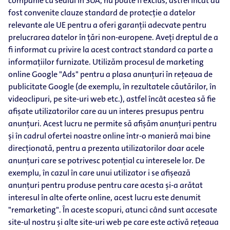
companie cu sediul în SUA, nu poate fi exclus, astfel încât au
fost convenite clauze standard de protecție a datelor
relevante ale UE pentru a oferi garanții adecvate pentru
prelucrarea datelor în țări non-europene. Aveți dreptul de a
fi informat cu privire la acest contract standard ca parte a
informațiilor furnizate. Utilizăm procesul de marketing
online Google "Ads" pentru a plasa anunțuri în rețeaua de
publicitate Google (de exemplu, în rezultatele căutărilor, în
videoclipuri, pe site-uri web etc.), astfel încât acestea să fie
afișate utilizatorilor care au un interes presupus pentru
anunțuri. Acest lucru ne permite să afișăm anunțuri pentru
și în cadrul ofertei noastre online într-o manieră mai bine
direcționată, pentru a prezenta utilizatorilor doar acele
anunțuri care se potrivesc potențial cu interesele lor. De
exemplu, în cazul în care unui utilizator i se afișează
anunțuri pentru produse pentru care acesta și-a arătat
interesul în alte oferte online, acest lucru este denumit
"remarketing". În aceste scopuri, atunci când sunt accesate
site-ul nostru și alte site-uri web pe care este activă rețeaua