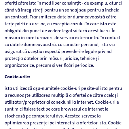
oferiți către ista în mod liber consimțit - de exemplu, atunci
când vă înregistrați pentru un sondaj sau pentru a încheia
un contract. Transmiterea datelor dumneavoastră către
terțe părți nu are loc, cu excepția cazului în care ista este
obligată din punct de vedere legal să facă acest lucru. În
măsura în care furnizorii de servicii externi intră în contact
cu datele dumneavoastră. cu caracter personal, ista s-a
asigurat că aceștia respectă prevederile legale privind
protecția datelor prin măsuri juridice, tehnice și
organizatorice, precum și verificări periodice.
Cookie-urile:
ista utilizează așa-numitele cookie-uri pe site-ul ista pentru
a recunoaște utilizarea multiplă a ofertei de către același
utilizator/proprietar al conexiunii la internet. Cookie-urile
sunt mici fișiere text pe care browserul de internet le
stochează pe computerul dvs. Acestea servesc la
optimizarea prezenței pe internet și a ofertelor ista. Cookie-