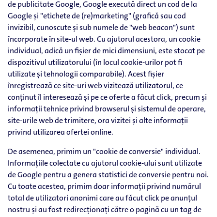
de publicitate Google, Google execută direct un cod de la
Google și "etichete de (re)marketing" (grafică sau cod
invizibil, cunoscute și sub numele de "web beacon") sunt
încorporate în site-ul web. Cu ajutorul acestora, un cookie
individual, adică un fișier de mici dimensiuni, este stocat pe
dispozitivul utilizatorului (în locul cookie-urilor pot fi
utilizate și tehnologii comparabile). Acest fișier
înregistrează ce site-uri web vizitează utilizatorul, ce
conținut îl interesează și pe ce oferte a făcut click, precum și
informații tehnice privind browserul și sistemul de operare,
site-urile web de trimitere, ora vizitei și alte informații
privind utilizarea ofertei online.
De asemenea, primim un "cookie de conversie" individual.
Informațiile colectate cu ajutorul cookie-ului sunt utilizate
de Google pentru a genera statistici de conversie pentru noi.
Cu toate acestea, primim doar informații privind numărul
total de utilizatori anonimi care au făcut click pe anunțul
nostru și au fost redirecționați către o pagină cu un tag de