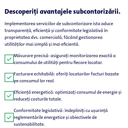
Descoperiți avantajele subcontorizării.
Implementarea serviciilor de subcontorizare ista aduce
transparență, eficiență și conformitate legislativă în
proprietatea dvs. comercială, făcând gestionarea
utilităților mai simplă și mai eficientă.
Măsurare precisă: asigurați monitorizarea exactă a
check
consumului de utilități pentru fiecare locatar.
Facturare echitabilă: oferiți locatarilor facturi bazate
check
pe consumul lor real.
Eficiență energetică: optimizați consumul de energie și
check
reduceți costurile totale.
Conformitate legislativă: îndepliniți cu ușurință
check
reglementările energetice și obiectivele de
sustenabilitate.