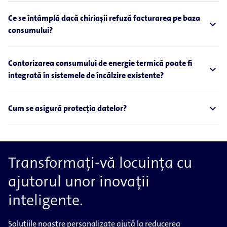
Ce se întâmplă dacă chiriașii refuză facturarea pe baza
expand_less
consumului?
Contorizarea consumului de energie termică poate fi
expand_less
integrată în sistemele de încălzire existente?
expand_less
Cum se asigură protecția datelor?
Transformați-vă locuința cu
ajutorul unor inovații
inteligente.
Soluțiile noastre personalizate ajută la reducerea