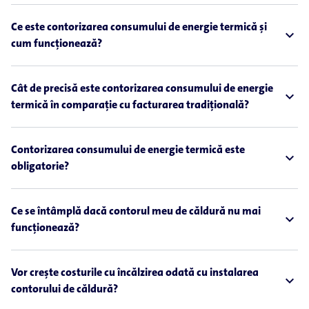
Ce este contorizarea consumului de energie termică și
expand_less
cum funcționează?
Cât de precisă este contorizarea consumului de energie
expand_less
termică în comparație cu facturarea tradițională?
Contorizarea consumului de energie termică este
expand_less
obligatorie?
Ce se întâmplă dacă contorul meu de căldură nu mai
expand_less
funcționează?
Vor crește costurile cu încălzirea odată cu instalarea
expand_less
contorului de căldură?