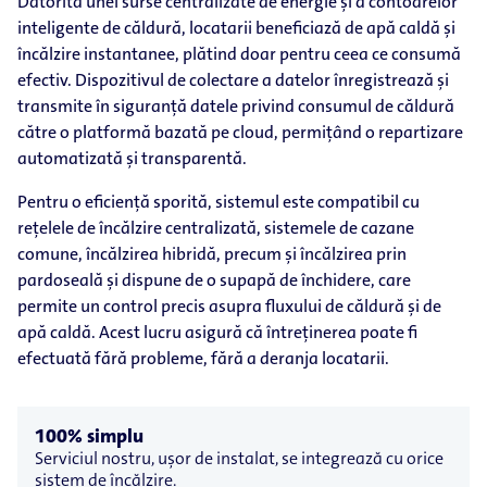
Datorită unei surse centralizate de energie și a contoarelor
inteligente de căldură, locatarii beneficiază de apă caldă și
încălzire instantanee, plătind doar pentru ceea ce consumă
efectiv. Dispozitivul de colectare a datelor înregistrează și
transmite în siguranță datele privind consumul de căldură
către o platformă bazată pe cloud, permițând o repartizare
automatizată și transparentă.
Pentru o eficiență sporită, sistemul este compatibil cu
rețelele de încălzire centralizată, sistemele de cazane
comune, încălzirea hibridă, precum și încălzirea prin
pardoseală și dispune de o supapă de închidere, care
permite un control precis asupra fluxului de căldură și de
apă caldă. Acest lucru asigură că întreținerea poate fi
efectuată fără probleme, fără a deranja locatarii.
100% simplu
Serviciul nostru, ușor de instalat, se integrează cu orice
sistem de încălzire.