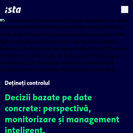
language
menu
chevron_right
Dețineți controlul
Decizii bazate pe date
concrete: perspectivă,
monitorizare și management
inteligent.