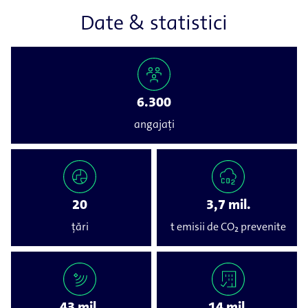
Date & statistici
6.300
angajați
20
3,7 mil.
țări
t emisii de CO₂ prevenite
43 mil.
14 mil.