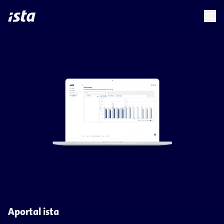
language
menu
chevron_right
Aportal ista