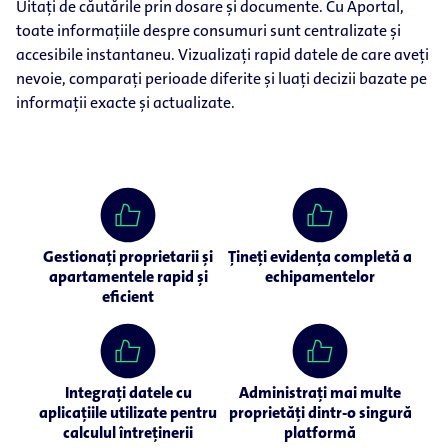
Uitați de căutările prin dosare și documente. Cu Aportal,
toate informațiile despre consumuri sunt centralizate și
accesibile instantaneu. Vizualizați rapid datele de care aveți
nevoie, comparați perioade diferite și luați decizii bazate pe
informații exacte și actualizate.
Gestionați proprietarii și
Țineți evidența completă a
apartamentele rapid și
echipamentelor
eficient
Integrați datele cu
Administrați mai multe
aplicațiile utilizate pentru
proprietăți dintr-o singură
calculul întreținerii
platformă