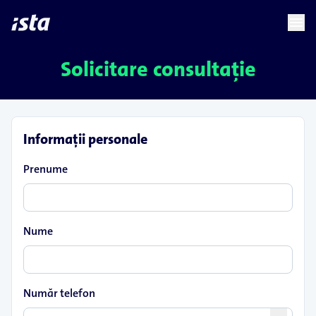
language
menu
chevron_right
Solicitare consultație
Informaţii personale
Prenume
Nume
Număr telefon