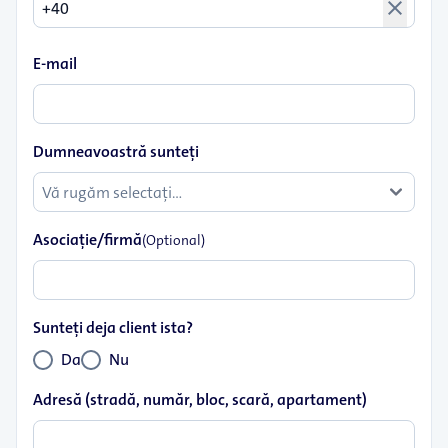
close
E-mail
Dumneavoastră sunteţi
Asociaţie/firmă
(Optional)
Sunteţi deja client ista?
Da
Nu
Adresă (stradă, număr, bloc, scară, apartament)