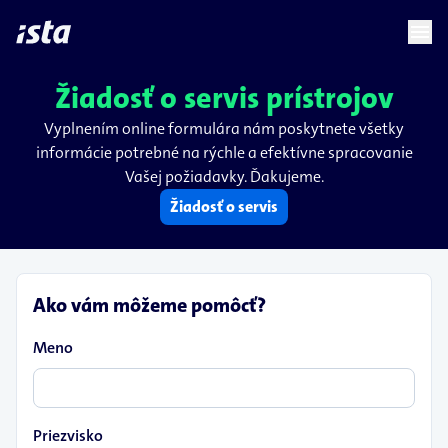
language
menu
chevron_right
Žiadosť o servis prístrojov
Vyplnením online formulára nám poskytnete všetky
informácie potrebné na rýchle a efektívne spracovanie
Vašej požiadavky. Ďakujeme.
Žiadosť o servis
Ako vám môžeme pomôcť?
Meno
Priezvisko