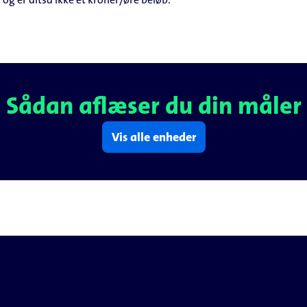
Sådan aflæser du din måler
Vis alle enheder