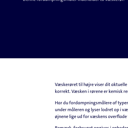
Væskerøret til højre viser dit aktuelle
korrekt. Væsken i rørene er kemisk ren 
Har du fordampningsmålere af typen
under måleren og lyser lodret op i v
øjnene lige ud for væskens overflade 
Bemærk, forbruget opgives i enheder o