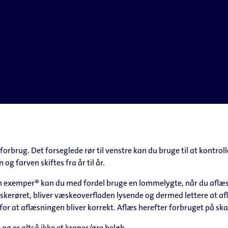
 forbrug. Det forseglede rør til venstre kan du bruge til at kontroll
og farven skiftes fra år til år.
 exemper® kan du med fordel bruge en lommelygte, når du aflæs
æskerøret, bliver væskeoverfladen lysende og dermed lettere at af
for at aflæsningen bliver korrekt. Aflæs herefter forbruget på s
g er altså ikke et kroner/øre beløb.