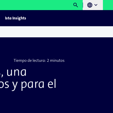
search
language
chevron_right
Ista Insights
Tiempo de lectura:
2 minutos
s, una
s y para el