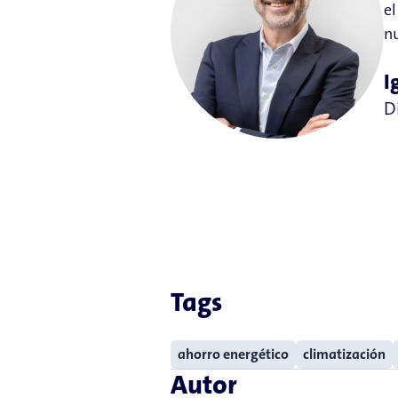
el
nu
I
D
Tags
ahorro energético
climatización
Autor