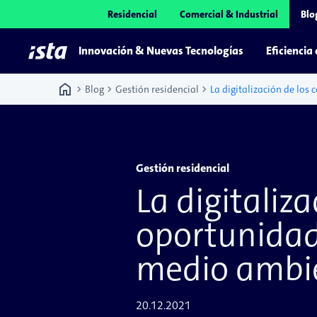
Residencial
Comercial & Industrial
Blo
Innovación & Nuevas Tecnologías
Eficiencia
home
chevron_right
chevron_right
chevron_right
Blog
Gestión residencial
Gestión residencial
La digitaliz
oportunidad 
medio ambi
20.12.2021