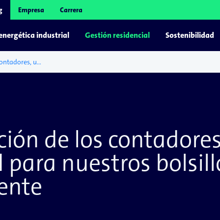
g
Empresa
Carrera
 energética industrial
Gestión residencial
Sostenibilidad
La digitalización de los contadores, una oportunidad para nuestros bolsillos y para el medio ambiente
ación de los contadore
para nuestros bolsillo
ente