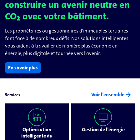
construire un avenir neutre en
CO₂ avec votre bâtiment.
Les propriétaires ou gestionnaires d'immeubles tertiaires
font face à de nombreux défis. Nos solutions intelligentes
vous aident à travailler de manière plus économe en
énergie, plus digitale et tournée vers l’avenir.
En savoir plus
arrow_forward
Voir l’ensemble
Services
Optimisation
Gestion de l’énergie
intelligente du