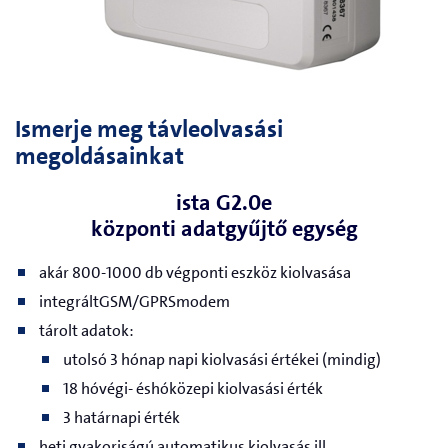
Ismerje meg távleolvasási
megoldásainkat
ista G2.0e
központi adatgyűjtő egység
akár
800-1000 db végponti
eszköz kiolvasása
i
ntegrált
GSM/GPRS
m
odem
tárolt adatok
:
utolsó 3 hónap napi kiolvasási értékei
(
mindig
)
1
8
hóvégi
-
és
hóközepi
kiolvasási érték
3
határnapi érték
heti gyakoriságú automatikus kiolvasás ill.