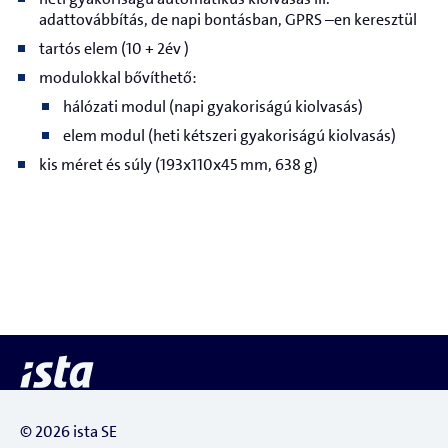
adattovábbítás, de napi bontásban,
GPRS
–en keresztül
tartós elem
(10 +
2
év
)
modulokkal bővíthető:
hálózati modul (napi gyakoriságú kiolvasás)
elem modul (heti kétszeri gyakoriságú kiolvasás)
k
is méret és súly (193x110x45 mm, 638 g)
© 2026 ista SE