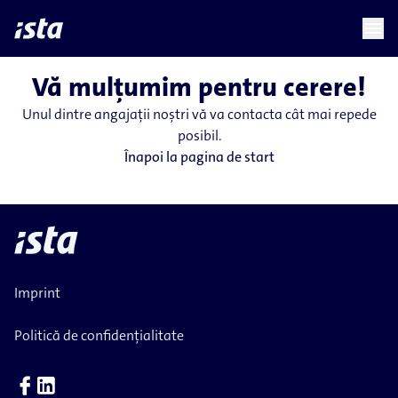
language
menu
chevron_right
Vă mulțumim pentru cerere!
Unul dintre angajații noștri vă va contacta cât mai repede
posibil.
Înapoi la pagina de start
Imprint
Politică de confidențialitate