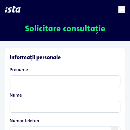
language
menu
chevron_right
Solicitare consultație
Informaţii personale
Prenume
Nume
Număr telefon