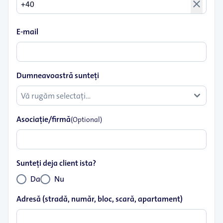
close
E-mail
Dumneavoastră sunteţi
Asociaţie/firmă
(Optional)
Sunteţi deja client ista?
Da
Nu
Adresă (stradă, număr, bloc, scară, apartament)