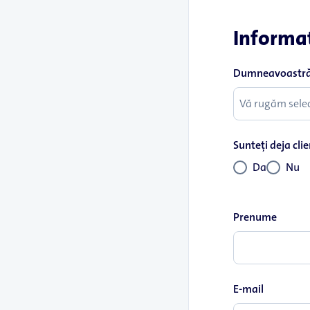
Informaţ
Dumneavoastră 
Sunteţi deja clie
Da
Nu
Prenume
E-mail