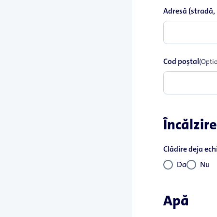
Adresă (stradă,
Cod poştal
(Opti
Încălzire
Clădire deja ech
Da
Nu
Apă