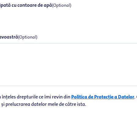
hipată cu contoare de apă
(Optional)
avoastră
(Optional)
 înțeles drepturile ce îmi revin din
Politica de Protecție a Datelor
.
și prelucrarea datelor mele de către ista.