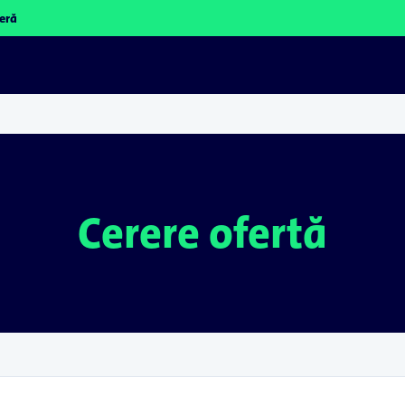
eră
Cerere ofertă