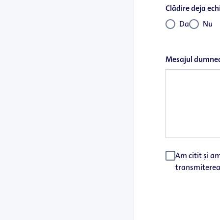
Clădire deja ec
Da
Nu
Mesajul dumne
Am citit și am
transmiterea 