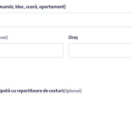
 număr, bloc, scară, apartament)
Oraş
onal)
ipată cu repartitoare de costuri
(Optional)