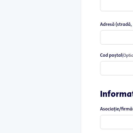
Adresă (stradă,
Cod poştal
(Opti
Informaţ
Asociaţie/firmă