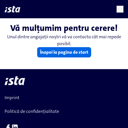
language
menu
chevron_right
Vă mulțumim pentru cerere!
Unul dintre angajații noștri vă va contacta cât mai repede
posibil.
Înapoi la pagina de start
Imprint
Politică de confidențialitate