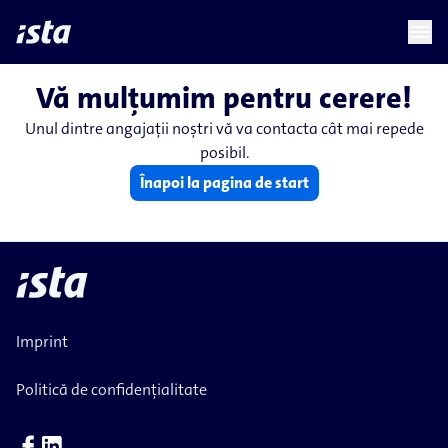
language
menu
chevron_right
Vă mulțumim pentru cerere!
Unul dintre angajații noștri vă va contacta cât mai repede
posibil.
Înapoi la pagina de start
Imprint
Politică de confidențialitate