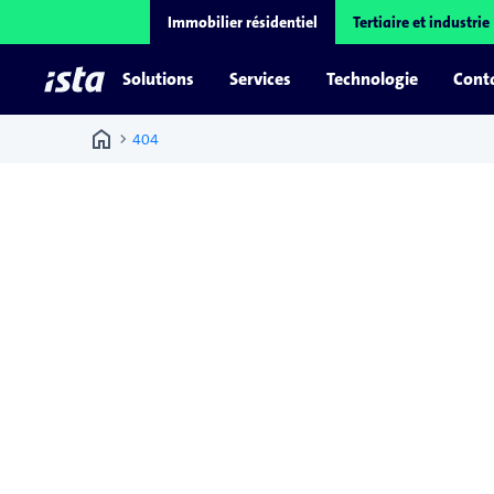
Immobilier résidentiel
Tertiaire et industrie
Solutions
Services
Technologie
Conta
home
chevron_right
404