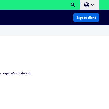
search
language
chevron_right
Espace client
page n'est plus là.