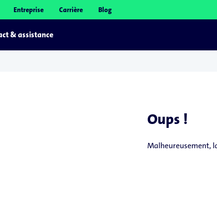
Entreprise
Carrière
Blog
ct & assistance
Oups !
Malheureusement, la 