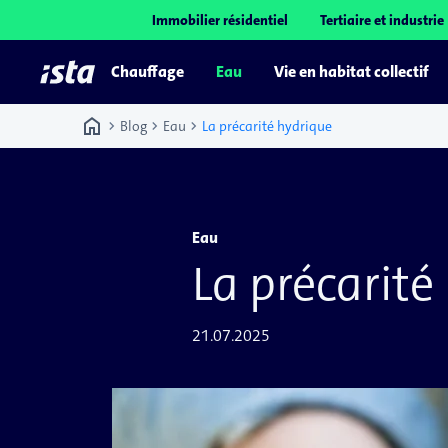
Immobilier résidentiel
Tertiaire et industrie
Chauffage
Eau
Vie en habitat collectif
home
chevron_right
chevron_right
chevron_right
Blog
Eau
La précarité hydrique
Eau
La précarité
21.07.2025