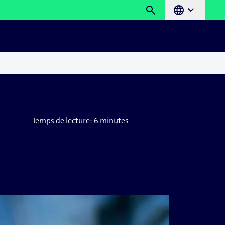
search
language
chevron_right
Temps de lecture:
6 minutes