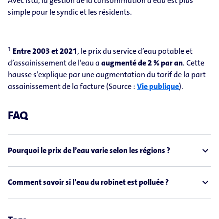
Avec ista, la gestion de la consommation d’eau est plus
simple pour le syndic et les résidents.
1
Entre 2003 et 2021
, le prix du service d’eau potable et
d’assainissement de l’eau a
augmenté de 2 % par an
. Cette
hausse s’explique par une augmentation du tarif de la part
assainissement de la facture (Source :
Vie publique
).
FAQ
expand_less
Pourquoi le prix de l’eau varie selon les régions ?
expand_less
Comment savoir si l’eau du robinet est polluée ?